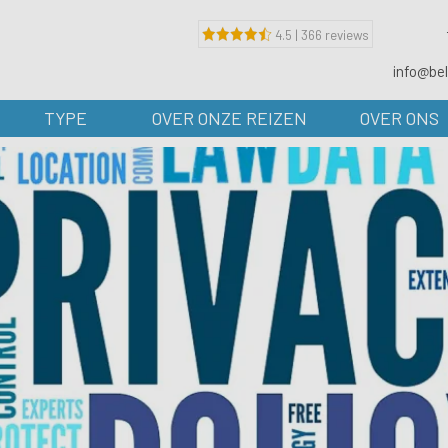
4.5 | 366 reviews
info@bel
TYPE
OVER ONZE REIZEN
OVER ONS