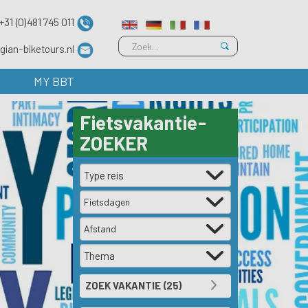
+31 (0)481 745 011
gian-biketours.nl
MY BBT
Fietsvakantie
-
ZOEKER
Fietsdagen
Afstand