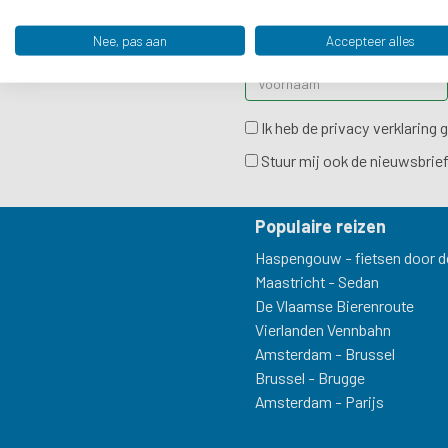
NIEUWS
Nee, pas aan
Accepteer alles
Ik heb de privacy verklaring 
Stuur mij ook de nieuwsbrie
Populaire reizen
Haspengouw - fietsen door de
Maastricht - Sedan
De Vlaamse Bierenroute
Vierlanden Vennbahn
Amsterdam - Brussel
Brussel - Brugge
Amsterdam - Parijs