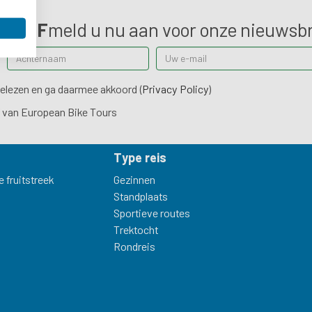
BRIEF
meld u nu aan voor onze nieuwsbr
gelezen en ga daarmee akkoord (
Privacy Policy
)
f van European Bike Tours
Type reis
 fruitstreek
Gezinnen
Standplaats
Sportieve routes
Trektocht
Rondreis