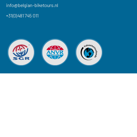
info@belgian-biketours.nl
+31(0)481 745 011
extraSmallDevice