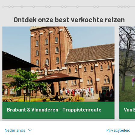
Ontdek onze best verkochte reizen
Brabant & Vlaanderen - Trappistenroute
Van 
Niveau :
Niveau
Nederlands
Privacybeleid