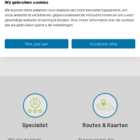
Reisduur :
7 dagen
Reisdu
Wij gebruiken cookies
We kunnen deze plaatsen voor analyse van onze bezoekersgegevens, om
Comfort :
Comfor
onze website te verbeteren, gepersonaliseerde inhoud te tonen en om u een
Periode:
apr
mei
jun
jul
aug
sep
Period
geweldige website-ervaring te bieden. Voor meer informatie over de cookies
die we gebruiken opent u de instellingen.
Code:
BE107020
Code:
VIEW TRIP
Nee, pas aan
Accepteer alles
Specialist
Routes & Kaarten
Wij zijn de lokale
Al onze reizen zijn