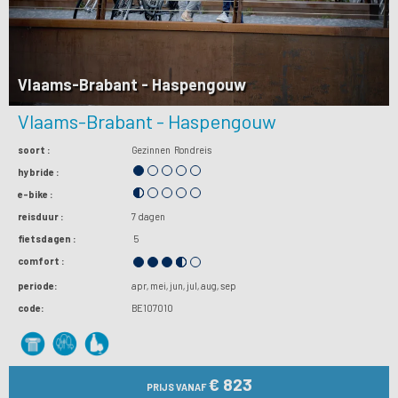
Vlaams-Brabant - Haspengouw
Vlaams-Brabant - Haspengouw
soort :
Gezinnen
Rondreis
hybride :
e-bike :
reisduur :
7 dagen
fietsdagen :
5
comfort :
periode:
apr
mei
jun
jul
aug
sep
code:
BE107010
€ 823
PRIJS VANAF