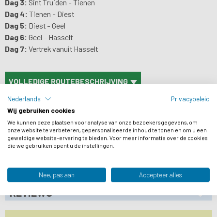
Dag 3:
Sint Truiden - Tienen
Dag 4:
Tienen - Diest
Dag 5:
Diest - Geel
Dag 6:
Geel - Hasselt
Dag 7:
Vertrek vanuit Hasselt
VOLLEDIGE ROUTEBESCHRIJVING
Nederlands
Privacybeleid
PRIJS & DATA
Wij gebruiken cookies
ACCOMMODATIES
We kunnen deze plaatsen voor analyse van onze bezoekersgegevens, om
onze website te verbeteren, gepersonaliseerde inhoud te tonen en om u een
FIETSEN
geweldige website-ervaring te bieden. Voor meer informatie over de cookies
die we gebruiken opent u de instellingen.
PRAKTISCHE INFORMATIE
REIS INFO
Nee, pas aan
Accepteer alles
REVIEWS