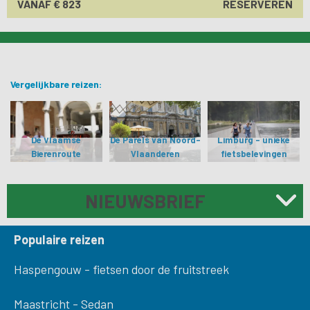
VANAF € 823
RESERVEREN
Vergelijkbare reizen:
De Vlaamse
De Parels van Noord-
Limburg - unieke
Bierenroute
Vlaanderen
fietsbelevingen
NIEUWSBRIEF
Populaire reizen
Haspengouw - fietsen door de fruitstreek
Maastricht - Sedan